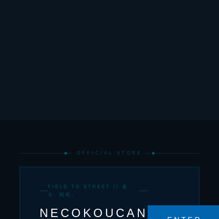
— OFFICIAL STORE —
FIELD TO STREET // 着
る、戦術。
NECOKOUCAN