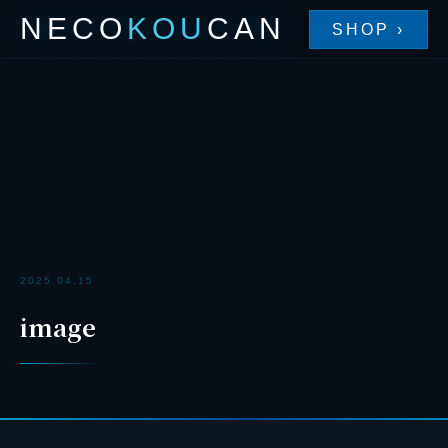
NECO
KOU
CAN
SHOP ›
2025.04.15
image