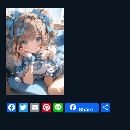
Facebook
Twitter
Email
Pinterest
Line
共
Share
有