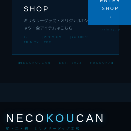
ENTER
SHOP
SHOP
→
ミリタリーグッズ・オリジナルTシ
ャツ・全アイテムはこちら
ttrinity.jp
T-
|
PREMIUM
|
¥4,400〜
TRINITY
TEE
NECOKOUCAN — EST. 2023 — FUKUOKA
NECO
KOU
CAN
猫・工・艦 ミリタリーグッズ工房