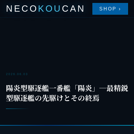
NECO
KOU
CAN
SHOP ›
2026.06.03
陽炎型駆逐艦一番艦「陽炎」─最精鋭
型駆逐艦の先駆けとその終焉