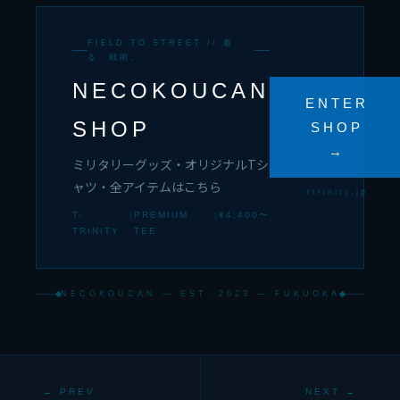
FIELD TO STREET // 着
る、戦術。
NECOKOUCAN
ENTER
SHOP
SHOP
→
ミリタリーグッズ・オリジナルTシ
ャツ・全アイテムはこちら
ttrinity.jp
T-
|
PREMIUM
|
¥4,400〜
TRINITY
TEE
NECOKOUCAN — EST. 2023 — FUKUOKA
← PREV
NEXT →