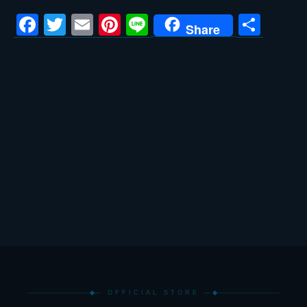
Facebook
Twitter
Email
Pinterest
Line
共
Share
有
— OFFICIAL STORE —