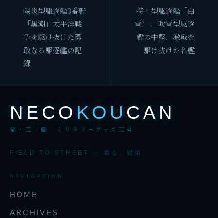
陽炎型駆逐艦3番艦
特Ⅰ型駆逐艦「白
「黒潮」――太平洋戦
雪」— 吹雪型駆逐
争を駆け抜けた勇
艦の中堅、激戦を
敢なる駆逐艦の記
駆け抜けた名艦
録
NECO
KOU
CAN
猫・工・艦 ミリタリーグッズ工房
FIELD TO STREET — 着る、戦術。
NAVIGATION
HOME
ARCHIVES