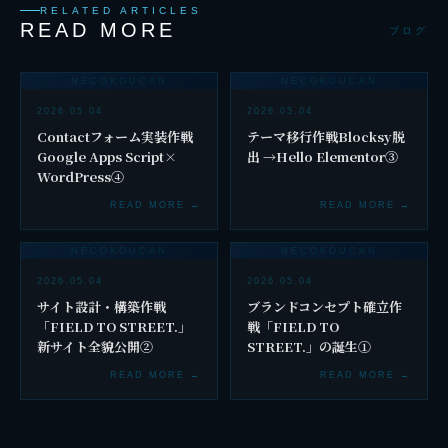
RELATED ARTICLES
READ MORE
ブログ
NECOKOUCAN
NECOKOUCAN
2026.05.04
2026.05.04
Contactフォーム実装作戦
テーマ移行作戦Blocksy脱
Google Apps Script×
出 →Hello Elementor③
WordPress④
READ MORE →
READ MORE →
NECOKOUCAN
NECOKOUCAN
2026.05.04
2026.05.04
サイト設計・構築作戦
ブランドコンセプト確立作
「FIELD TO STREET.」
戦「FIELD TO
新サイト全貌公開②
STREET.」の誕生①
READ MORE →
READ MORE →