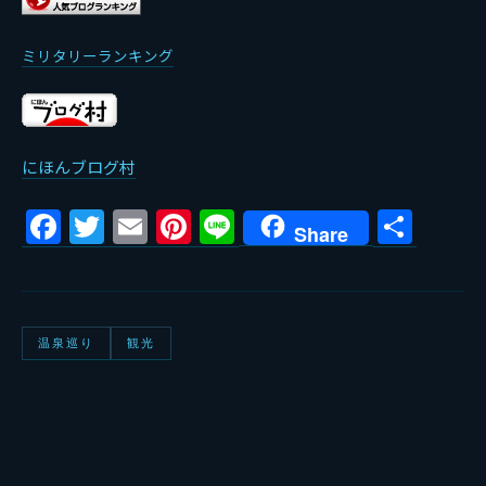
ミリタリーランキング
にほんブログ村
Facebook
Twitter
Email
Pinterest
Line
共
Share
有
温泉巡り
観光