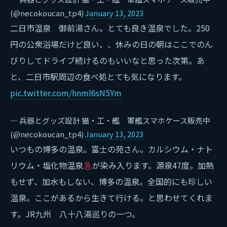
(@necokoucan_tp4)
January 13, 2023
二日市温泉 御前湯さん。とても良き温泉でした。250
円の公衆浴場だけど良い、、休みの日の朝はここでのん
びりしてドライブ続けるのもいいなと思った次第。あ
と、二日市駅周辺の食べ処とても気になります。
pic.twitter.com/hnmI6sN5Ym
— 兵器とグッズ設計 猫・工・艦 軍艦スマホケース販売中
(@necokoucan_tp4)
January 13, 2023
いつもの博多の温泉。富士の苑さん。カルシウム・ナト
リウム・塩化物温泉
が染み入ります。源泉47度。加熱
もせず、加水もしない、博多の温泉。全国的にも珍しい
温泉。ここがあるから生きて行ける。と思わせてくれま
す。JR九州 八十八湯巡りの一つ。