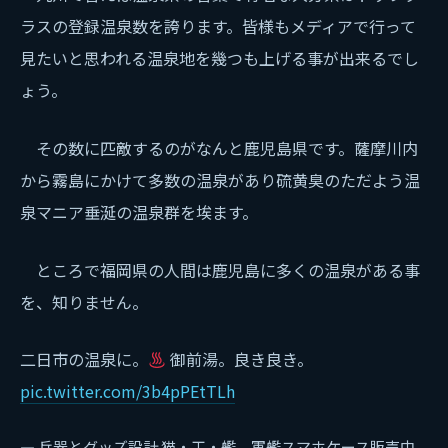
ラスの登録温泉数を誇ります。皆様もメディアで行って
見たいと思われる温泉地を幾つも上げる事が出来るでし
ょう。
その数に匹敵するのがなんと鹿児島県です。薩摩川内
から霧島にかけて多数の温泉があり硫黄臭のただよう温
泉マニア垂涎の温泉群を埃ます。
ところで福岡県の人間は鹿児島に多くの温泉がある事
を、知りません。
二日市の温泉に。
御前湯。良き良き。
pic.twitter.com/3b4pPEtTLh
— 兵器とグッズ設計 猫・工・艦 軍艦スマホケース販売中