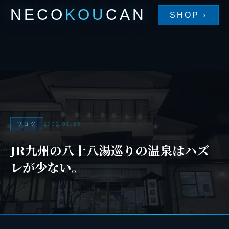
NECO
KOU
CAN
SHOP ›
ブログ
2023.01.26
JR九州の八十八湯巡りの温泉はハズ
レが少ない。