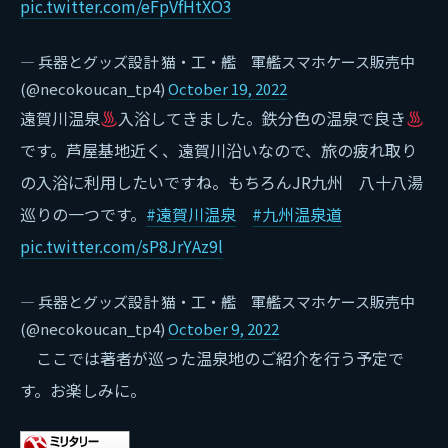
pic.twitter.com/eFpVfHtXO3
— 兵器とグッズ設計 猫・工・艦 軍艦スマホケース販売中
(@necokoucan_tp4)
October 19, 2022
遠賀川温泉
入浴してきました。鉄分色の温泉で良き
です。芦屋基地近く、遠賀川沿いなので、旅の疲れ取り
の入浴に利用したいですね。もちろんJR九州 八十八湯
巡りの一つです。
#遠賀川温泉
#九州温泉道
pic.twitter.com/sP8JrYAz9l
— 兵器とグッズ設計 猫・工・艦 軍艦スマホケース販売中
(@necokoucan_tp4)
October 9, 2022
ここでは著者が巡った温泉地のご紹介を行う予定で
す。お楽しみに。