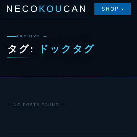
NECO
KOU
CAN
SHOP ›
ARCHIVE —
タグ:
ドックタグ
— NO POSTS FOUND —