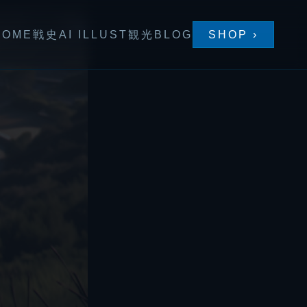
HOME
戦史
AI ILLUST
観光
BLOG
SHOP ›