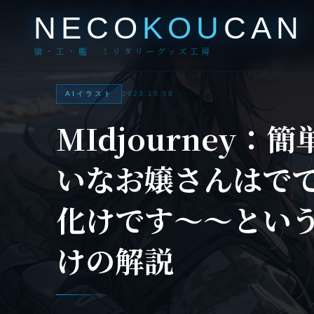
NECO
KOU
CAN
猫・工・艦 ミリタリーグッズ工房
AIイラスト
2023.10.08
MIdjourney
いなお嬢さんはで
化けです～～とい
けの解説