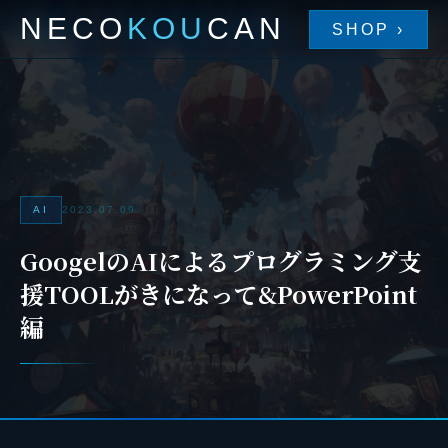
NECO
KOU
CAN
SHOP ›
AI
2023.07.09
GoogelのAIによるプログラミング支
援TOOLがきになって&PowerPoint
編