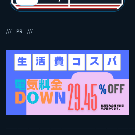
/// PR ///
——————————————————————————————————