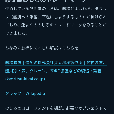
停泊している護衛艦のしろは、舷梯とよばれる、タラッ
プ（艦艇への乗艦、下艦にしようするもの）が掛けられ
ており、運よくののしろのトレードマークをみることが
できました。
ちなみに舷梯にくわしい解説はこちらを
舷梯装置｜造船の株式会社共立機械製作所｜舷梯装置、
舶用窓・扉、クレーン、RORO装置などの製造・設置
(kyoritsu-kikai.co.jp)
タラップ – Wikipedia
のしろのロゴ。フォントを撮影。必要なオブジェクトで