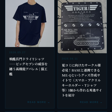
2026.05.27
戦艦長門ドライTシャツ
2025.04.11
——ビッグセブンの威容を
夏コミに向けたサークル様
纏う高機能アパレル | 猫工
必見！BASEと連携できる
艦
ME-Qというグッズ作成サ
イトで（スマホ・アクリル
キーホルダー・Tシャツ
等）1個から作れる秀逸サイ
トを紹介
READ MORE →
READ MORE →