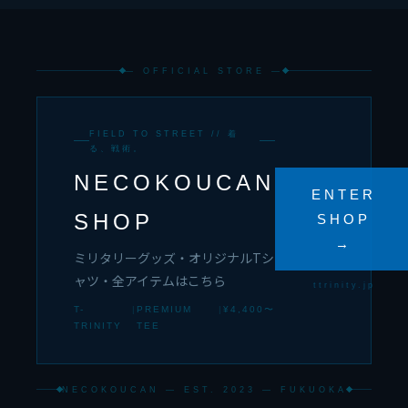
— OFFICIAL STORE —
FIELD TO STREET // 着
る、戦術。
NECOKOUCAN
ENTER
SHOP
SHOP
→
ミリタリーグッズ・オリジナルTシ
ャツ・全アイテムはこちら
ttrinity.jp
T-
|
PREMIUM
|
¥4,400〜
TRINITY
TEE
NECOKOUCAN — EST. 2023 — FUKUOKA