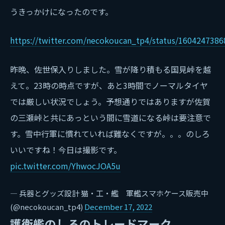
うきっかけになったのです。
https://twitter.com/necokoucan_tp4/status/160424738
昨晩、佐世保入りしました。雪が降り積もる国見峠を越
えて。23時の時点ですが、あと3時間でノーマルタイヤ
では厳しい状況でしょう。予想通りではありますが佐賀
の三瀬峠と共にあっという間に雪道になる峠は要注意で
す。雪中行軍に慣れていれば難なくですが。。。のしろ
いいですね！今日は撮影です。
pic.twitter.com/YhwocJOA5u
— 兵器とグッズ設計 猫・工・艦 軍艦スマホケース販売中
(@necokoucan_tp4)
December 17, 2022
護衛艦のしろのトレードマーク