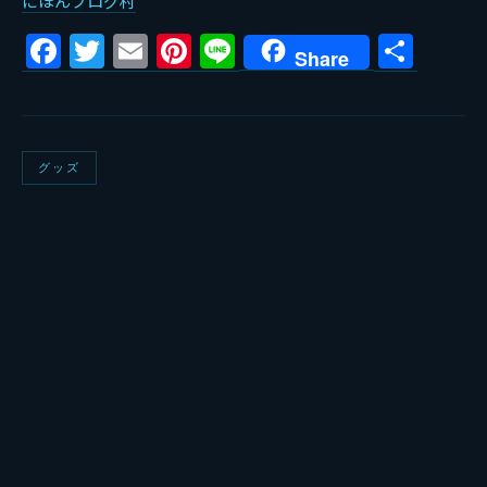
にほんブログ村
Facebook
Twitter
Email
Pinterest
Line
共
Share
有
グッズ