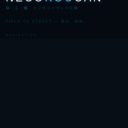
猫・工・艦 ミリタリーグッズ工房
FIELD TO STREET — 着る、戦術。
NAVIGATION
HOME
ARCHIVES
AI ILLUST
観光
BLOG
CONTACT
SHOP →