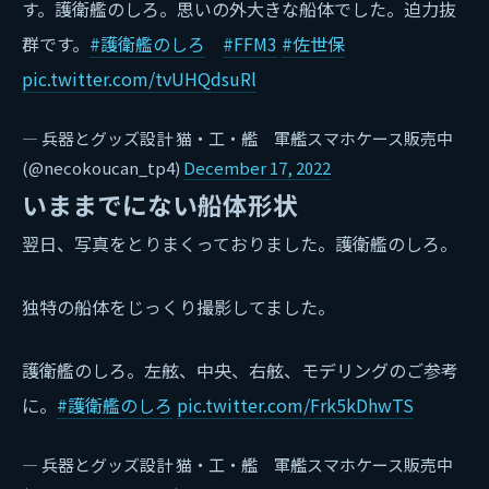
す。護衛艦のしろ。思いの外大きな船体でした。迫力抜
群です。
#護衛艦のしろ
#FFM3
#佐世保
pic.twitter.com/tvUHQdsuRl
— 兵器とグッズ設計 猫・工・艦 軍艦スマホケース販売中
(@necokoucan_tp4)
December 17, 2022
いままでにない船体形状
翌日、写真をとりまくっておりました。護衛艦のしろ。
独特の船体をじっくり撮影してました。
護衛艦のしろ。左舷、中央、右舷、モデリングのご参考
に。
#護衛艦のしろ
pic.twitter.com/Frk5kDhwTS
— 兵器とグッズ設計 猫・工・艦 軍艦スマホケース販売中