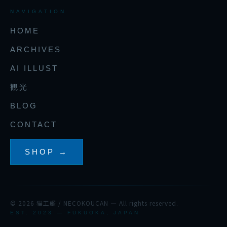
NAVIGATION
HOME
ARCHIVES
AI ILLUST
観光
BLOG
CONTACT
SHOP →
© 2026 猫工艦 / NECOKOUCAN — All rights reserved.
EST. 2023 — FUKUOKA, JAPAN