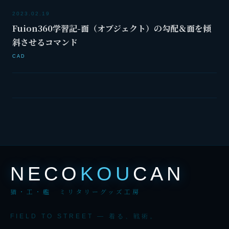
2023.02.19
Fuion360学習記-面（オブジェクト）の勾配＆面を傾
斜させるコマンド
CAD
NECO
KOU
CAN
猫・工・艦 ミリタリーグッズ工房
FIELD TO STREET — 着る、戦術。