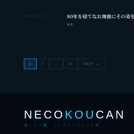
80年を経てなお海面にその姿
2026.07.23
戦史
投
1
2
…
14
NEXT →
稿
の
ペ
ー
NECO
KOU
CAN
ジ
猫・工・艦 ミリタリーグッズ工房