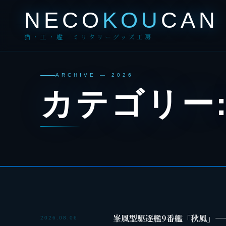
NECO
KOU
CAN
猫・工・艦 ミリタリーグッズ工房
ARCHIVE — 2026
カテゴリー
峯風型駆逐艦9番艦「秋風」—
2026.08.06