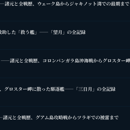
——諸元と全戦歴、ウェーク島からジャキノット湾での最期まで
を救助した「救う艦」——「望月」の全記録
」——諸元と全戦歴、コロンバンガラ島沖海戦からグロスター
、グロスター岬に散った駆逐艦——「三日月」の全記録
—諸元と全戦歴、グアム島攻略戦からツラギでの被雷まで