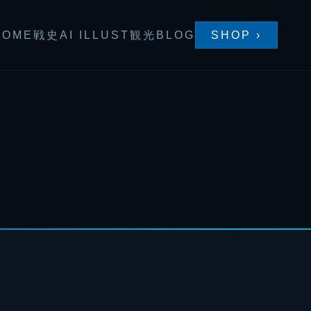
HOME
戦史
AI ILLUST
観光
BLOG
SHOP ›