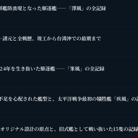
軍艦防波堤となった駆逐艦——「澤風」の全記録
—諸元と全戦歴、竣工から台湾沖での最期まで
24年を生き抜いた駆逐艦——「峯風」の全記録
不足を心配された艦型と、太平洋戦争最初の犠牲艦「疾風」の
オリジナル設計の原点と、旧式艦として戦い抜いた15隻の記