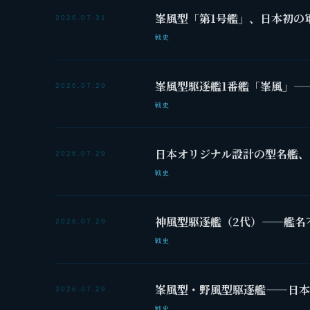
峯風型「第1号艦」、日本初の
2026.07.31
戦史
峯風型駆逐艦1番艦「峯風」—
2026.07.29
戦史
日本オリジナル設計の型名艦、
2026.07.29
戦史
神風型駆逐艦（2代）——艦名
2026.07.29
戦史
峯風型・野風型駆逐艦——日本
2026.07.29
戦史