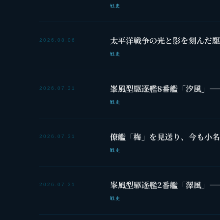
戦史
太平洋戦争の光と影を刻んだ駆
2026.08.06
戦史
峯風型駆逐艦8番艦「汐風」—
2026.07.31
戦史
僚艦「梅」を見送り、今も小名
2026.07.31
戦史
峯風型駆逐艦2番艦「澤風」—
2026.07.31
戦史