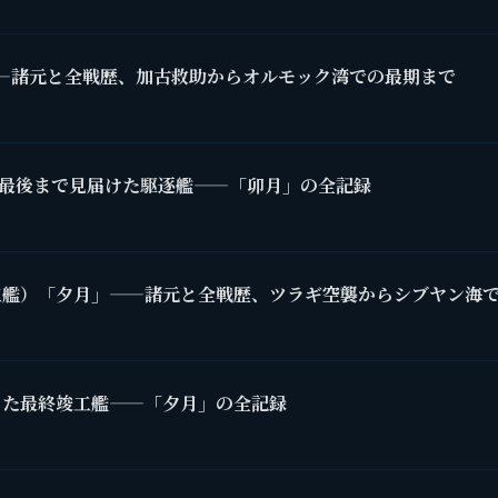
—諸元と全戦歴、加古救助からオルモック湾での最期まで
を最後まで見届けた駆逐艦——「卯月」の全記録
工艦）「夕月」——諸元と全戦歴、ツラギ空襲からシブヤン海
った最終竣工艦——「夕月」の全記録