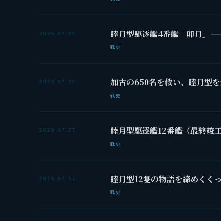
睦月型駆逐艦4番艦「卯月」—
2026.07.28
戦史
加古の650名を救い、睦月型
2026.07.28
戦史
睦月型駆逐艦12番艦（最終竣
2026.07.27
戦史
睦月型12隻の物語を締めくく
2026.07.27
戦史